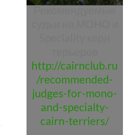
Рекомендуемые
судьи на МОНО и
Speciality керн
терьеров
http://cairnclub.ru
/recommended-
judges-for-mono-
and-specialty-
cairn-terriers/