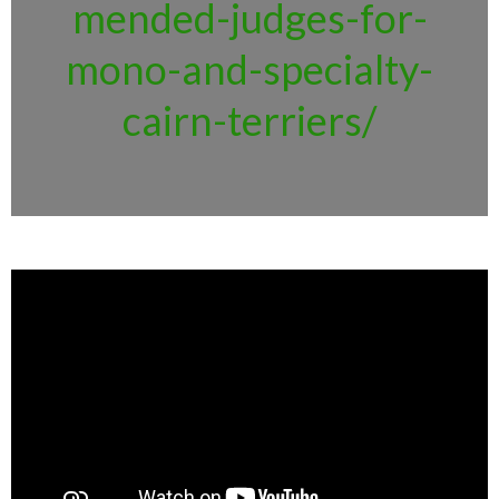
mended-judges-for-
mono-and-specialty-
cairn-terriers/