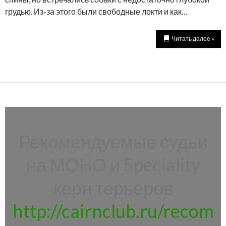
грудью. Из-за этого были свободные локти и как…
Читать далее »
Рекомендуемые судьи
на МОНО и Speciality
керн терьеров
http://cairnclub.ru/recom