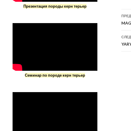
Презентация породы керн терьер
На
ПРЕ
по
MAG
за
СЛЕ
YARY
Семинар по породе керн терьер