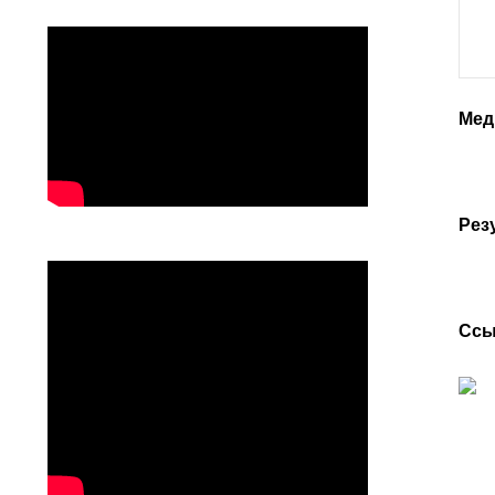
Мед
Рез
Ссы