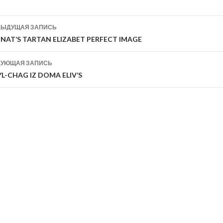
вигация
ДЫДУЩАЯ ЗАПИСЬ
NAT’S TARTAN ELIZABET PERFECT IMAGE
писям
ДУЮЩАЯ ЗАПИСЬ
L-CHAG IZ DOMA ELIV’S