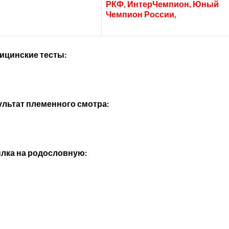
РКФ, ИнтерЧемпион, Юный
Чемпион России,
ицинские тесты:
ультат племенного смотра:
лка на родословную: