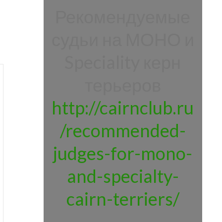
Рекомендуемые
судьи на МОНО и
Speciality керн
терьеров
http://cairnclub.ru
/recommended-
judges-for-mono-
and-specialty-
cairn-terriers/